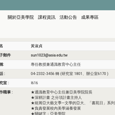
:::
關於亞美學院
課程資訊
活動公告
成果專區
名
黃淑貞
子郵件
sun1023@asia.edu.tw
稱:
專任教授兼通識教育中心主任
 :
04-2332-3456 轉 (研究室 1801、辦公室6170 )
究室 :
I616
作職掌 :
★通識教育中心主任兼亞美學院院長
★深耕計畫 之分項計畫主持人
★統籌亞大藝文季—文學的亞大、「書苑日」系列
★負責發展校內美學涵養發展
★關鍵字：亞美學院