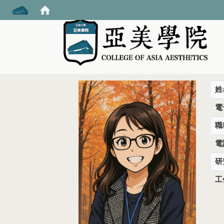
:::
姓
電
職
電話
研
工