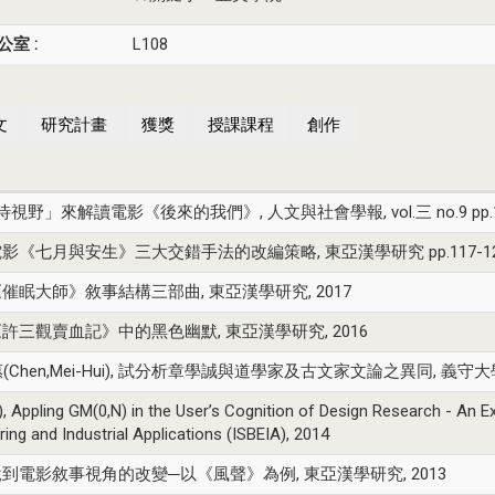
公室 :
L108
文
研究計畫
獲獎
授課課程
創作
「期待視野」來解讀電影《後來的我們》, 人文與社會學報, vol.三 no.9 pp.1-2
 解析電影《七月與安生》三大交錯手法的改編策略, 東亞漢學研究 pp.117-126,
, 解析《催眠大師》敘事結構三部曲, 東亞漢學研究, 2017
, 分析《許三觀賣血記》中的黑色幽默, 東亞漢學研究, 2016
惠(Chen,Mei-Hui), 試分析章學誠與道學家及古文家文論之異同, 義守大學人文與社
ng GM(0,N) in the User’s Cognition of Design Research - An Exa
ng and Industrial Applications (ISBEIA), 2014
, 從小說到電影敘事視角的改變─以《風聲》為例, 東亞漢學研究, 2013