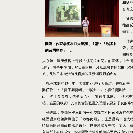
和樂
台灣庶
通
往往
學問，
作
圖說：作家楊渡在亞大演講，主講：「歌謠中
聲，
的台灣歷史」」。
由於
人心弦，隨後便搭上電影「桃花泣血記」的宣傳，由台
1942
年戰爭中後期，被日軍借用，改寫成募兵的歌曲〈榮
威，反映日本統治時代百姓的生活與政府的命令。
戰爭末期的
1944
年，美軍開始進行大轟炸。在戰亂中
嬰仔歌〉：「嬰仔嬰嬰睏，一暝大一寸；嬰仔嬰嬰惜，一
山，抱子金金看，你是我心肝，驚你受風寒。」後來有
唱，溫柔的歌詞中其實飽含對戰亂的恐懼以及對子女的疼
楊渡說，作曲家楊三郎的一生交織在不同政權及時代
經歷譜寫成薩斯風曲子「港都夜雨」，正是譜寫一段大
時隨著國民黨政權撤退來台，也帶來眾多學者、文人、
入前所未有的活水，點滴匯聚成後來的無論民歌或流行歌