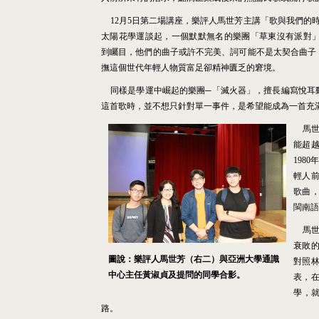
12
月
5
日第二場講座，樂評人馬世芳主講「歌與我們的
太陽花學運談起，一個默默無名的樂團「草東沒有派對
到矚目，他們的曲子或許不完美、詞可能不是太契合曲子
撫這個世代年輕人物質富足卻精神匱乏的窘境。
同樣是學運中崛起的樂團
─
「滅火器」，擅長編寫悅耳
這首歌時，並不想只針對單一事件，是希望能成為一首充
馬
能超
1980
輕人
歌曲
閩南語
馬
衰敗
圖說：樂評人馬世芳（右二）與亞洲大學通識
對照
中心主任黃淑貞及提問的同學合影。
表，
學，
路。