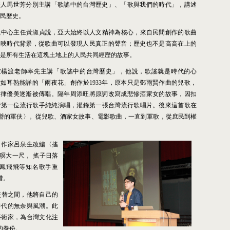
評人馬世芳分別主講「歌謠中的台灣歷史」、「歌與我們的時代」，講述
民歷史。
識中心主任黃淑貞說，亞大始終以人文精神為核心，來自民間創作的歌曲
反映時代背景，從歌曲可以發現人民真正的聲音；歷史也不是高高在上的
是所有生活在這塊土地上的人民共同經歷的故事。
家楊渡老師率先主講「歌謠中的台灣歷史」，他說，歌謠就是時代的心
譬如耳熟能詳的「雨夜花」創作於
1933
年，原本只是鄧雨賢作曲的兒歌，
旋律優美逐漸被傳唱。隔年周添旺將原詞改寫成悲慘酒家女的故事，因扣
灣第一位流行歌手純純演唱，灌錄第一張台灣流行歌唱片。後來這首歌在
譽的軍伕〉。從兒歌、酒家女故事、電影歌曲，一直到軍歌，從庶民到權
，作家呂泉生改編〈搖
暝大一尺，
搖子日落
鳳飛飛等知名歌手重
惜。
交替之間，他將自己的
時代的無奈與風潮。此
藝術家，為台灣文化注
的養份。