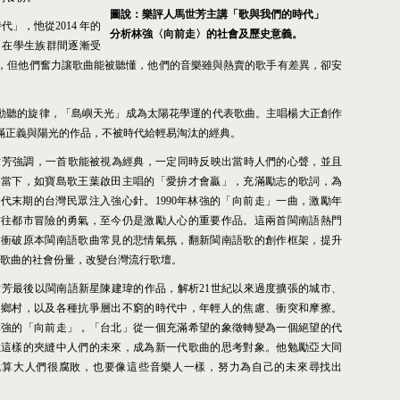
圖說：樂評人馬世芳主講「歌與我們的時代」
時代」，忚從
2014
年的
分析林強〈向前走〉的社會及歷史意義。
」在學生族群間逐漸受
，但他們奮力讓歌曲能被聽懂，他們的音樂雖與熱賣的歌手有差異，卻安
動聽的旋律，「島嶼天光」成為太陽花學運的代表歌曲。主唱楊大正創作
滿正義與陽光的作品，不被時代給輕易淘汰的經典。
世芳強調，一首歌能被視為經典，一定同時反映出當時人們的心聲，並且
越當下，如寶島歌王葉啟田主唱的「愛拚才會贏」，充滿勵志的歌詞，為
年代末期的台灣民眾注入強心針。
1990
年林強的「向前走」一曲，激勵年
前往都市冒險的勇氣，至今仍是激勵人心的重要作品。這兩首閩南語熱門
，衝破原本閩南語歌曲常見的悲情氣氛，翻新閩南語歌的創作框架，提升
歌曲的社會份量，改變台灣流行歌壇。
世芳最後以閩南語新星陳建瑋的作品，解析
21
世紀以來過度擴張的城市、
的鄉村，以及各種抗爭層出不窮的時代中，年輕人的焦慮、衝突和摩擦。
林強的「向前走」，「台北」從一個充滿希望的象徵轉變為一個絕望的代
在這樣的夾縫中人們的未來，成為新一代歌曲的思考對象。他勉勵亞大同
就算大人們很腐敗，也要像這些音樂人一樣，努力為自己的未來尋找出