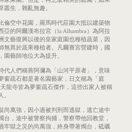
草叢生，雜亂無趣。
比倫空中花園，羅馬時代莊園大抵以建築物
阿爾漢布拉宮（la Alhambra）為阿拉
洲文藝復興以後的皇家庭園也種植蔬菜，因
師無異於蔬果種植者。凡爾賽宮營建時，國
，園藝師地位大為提升。
時代人們稱善阿彌為「山河平原者」，意味
夢窗疏石都是著名園藝家，日文稱為「庭
芳寺、天龍寺皆為夢窗疏石傑作，這些出家人被稱
人。
翁尚萬強，因小過被判刑而逃獄，逃亡途中
燭台，途中被警察拘捕，警察帶他回教堂，
過牢獄之災的尚萬強，終身帶著燭台，砥礪