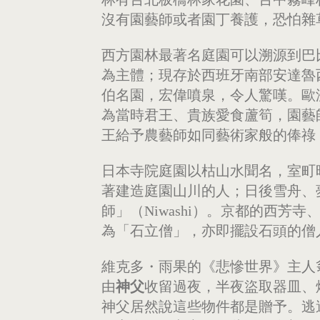
沒有園藝師或者園丁養護，恐怕雜
西方園林最著名庭園可以溯源到巴
為主體；現存於西班牙南部安達魯西亞的
伯名園，宏偉噴泉，令人驚嘆。歐
為當時君王、貴族愛食蘆筍，園藝
王給予農藝師如同藝術家般的俸祿
日本寺院庭園以枯山水聞名，室町
著建造庭園山川的人；日後雪舟、
師」（Niwashi）。京都的西
為「石立僧」，亦即擺設石頭的僧
維克多・雨果的《悲慘世界》主人
由
神父
收留過夜，半夜盜取器皿、
神父居然說這些物件都是贈予。逃