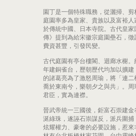
園丁是一個特殊職務，從灑掃、剪
庭園率多為皇家、貴族以及富裕人
於傳統中國、日本寺院。古代皇家
傳》提到為給宋徽宗庭園壘石，徵
費資甚豐，引發民變。
古代庭園有亭台樓閣、迴廊水榭。
年建銅雀台，歷朝歷代均加以擴建
的諸葛亮為了激怒周瑜，將「連二
喬於東南兮，樂朝夕之與共」。周
君臣，實為連襟。
晉武帝統一三國後，鉅富石崇建金
涎綠珠，遂誣石崇謀反，派兵圍捕
炫耀權力、豪奢的必要設施，惹來
林有台北板橋林家花園、台中霧峰