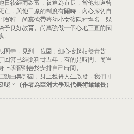
他日後經商致富，被選為市長，當他知道曾
死亡，與他工廠的制度有關時，內心深切自
珂賽特。尚萬強帶著幼小女孩隱姓埋名，躲
給予良好教育。尚萬強做一個心地正直的園
魂。
銀閣寺，見到一位園丁細心撿起枯萎青苔，
丁回答已經照料廿五年，有的是時間。簡單
身上學習到善於安排自己時間。
仁勳由異邦園丁身上獲得人生啟發，我們可
發呢？
（作者為亞洲大學現代美術館館長）