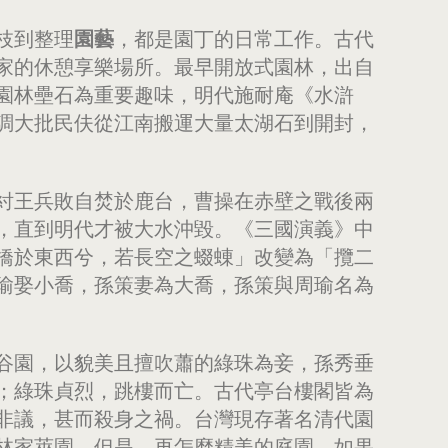
枝到整理
園藝
，都是園丁的日常工作。古代
家的休憩享樂場所。最早開放式園林，出自
園林壘石為重要趣味，明代施耐庵《水滸
調大批民伕從江南搬運大量太湖石到開封，
紂王兵敗自焚於鹿台，曹操在赤壁之戰後兩
，直到明代才被大水沖毀。《三國演義》中
橋於東西兮，若長空之蝃蝀」改變為「攬二
瑜娶小喬，孫策妻為大喬，孫策與周瑜名為
谷園，以貌美且擅吹蕭的綠珠為妾，孫秀垂
；綠珠貞烈，跳樓而亡。古代亭台樓閣皆為
非議，甚而殺身之禍。台灣現存著名清代園
林家萊園。但是，再怎麼精美的庭園，如果