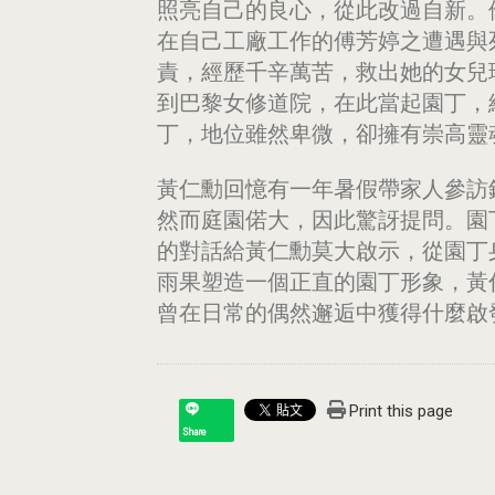
照亮自己的良心，從此改過自新。
在自己工廠工作的傅芳婷之遭遇與
責，經歷千辛萬苦，救出她的女兒
到巴黎女修道院，在此當起園丁，
丁，地位雖然卑微，卻擁有崇高靈
黃仁勳回憶有一年暑假帶家人參訪
然而庭園偌大，因此驚訝提問。園
的對話給黃仁勳莫大啟示，從園丁
雨果塑造一個正直的園丁形象，黃
曾在日常的偶然邂逅中獲得什麼啟
Print this page
Share