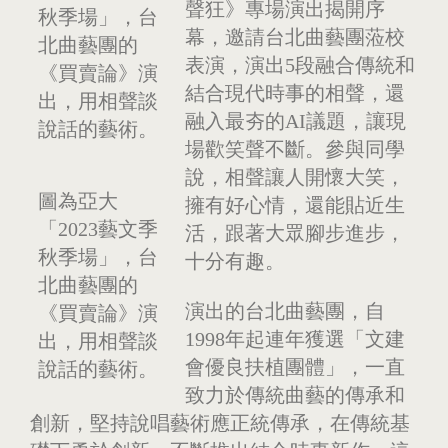
聲狂》專場演出揭開序
幕，邀請台北曲藝團蒞校
表演，演出5段融合傳統和
結合現代時事的相聲，還
融入最夯的AI議題，讓現
場歡笑聲不斷。參與同學
說，相聲讓人開懷大笑，
圖為亞大
擁有好心情，還能貼近生
「2023藝文季
活，跟著大眾腳步進步，
秋季場」，台
十分有趣。
北曲藝團的
演出的台北曲藝團，自
《買賣論》演
1998年起連年獲選「文建
出，用相聲談
會優良扶植團體」，一直
說話的藝術。
致力於傳統曲藝的傳承和
創新，堅持說唱藝術應正統傳承，在傳統基