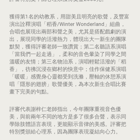
獲得第1名的幼教系，用甜美且明亮的歌聲，及豐富
演出詮釋演唱「稻香/Winter Wonderland」組曲，
合唱也展現出兩部和聲之美，尤其是搭配戲劇的演
出，展現同學的活潑熱力，體現出大一新生的團隊
默契，獲得評審老師一致讚賞；第二名聽語系演唱
「當我們一起走過」，柔和的音色暈染了同學之間
溫暖的友情；第三名物治系，演唱輕鬆活潑的「稻
香」，彷彿沉浸在鄉村的快意中；佳作保健系演唱
「暖暖」感覺身心靈都受到洗滌，壓軸的休憩系演
唱「隱形的翅膀」歌聲優美，為本次新生合唱比賽
畫下完美的句點。
評審代表謝梓仁老師指出，今年團隊重視音色優
美，與前兩年不同的地方是多了很多合聲，表示同
學除肢體語言表現，更能顯示音律的美感。評審把
特別獎頒給心理系，因為團隊表現凝結向心力。