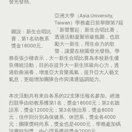
發光發熱。
亞洲大學（Asia University,
Taiwan）學務處日前舉辦第7屆
「新聲響起」新生合唱比賽，
圖說：新生合唱比
透過活動凝聚班級氛圍，也鼓
賽，第1名幼教系
勵大一新生，用生命力的歌
獎金18000元。
聲，讓愛在校園發光發熱。學
務長張少樑表示，大一新生合唱比賽為本校新生優
良傳統活動，目的在提升大一新生班級向心力，透
過歌曲涵養，增進亞大音樂風氣，提升亞大人藝文
氣息，更能增加團隊合作與溝通協調能力。
本次活動共有來自各系的22支隊伍報名參加。經激
烈競爭由幼教系獲第1名，獎金18000元；第2名聽
語系，獎金12000元；第3名物治系，獎金8000
元，佳作則分別為保健系、休憩系，獎金各4000
元；團隊獎時尚系，獎金也是4000元，學務處加碼
評審特別獎，由心理系獲得獎金2000元。