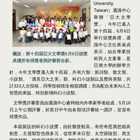
University,
Taiwan
）
通識中心
舉辦「亞大文學
獎」，今年已邁入
6
6
第十四屆，
月
日
舉行頒獎典禮，通
識中心主任黃淑貞
表示，結合專業技
6
6
圖說：第十四屆亞大文學獎
月
日頒獎
術與人文素養，是
典禮所有得獎者與評審群合影。
亞洲大學的辦學方
針，今年文學獎邁入第十四屆，共有六類：新詩類、散文類、
小說類、「遇見亞大之美」類、科幻小說類以及歷與美類，共
323
AI
計
人次投稿，同學投稿情況相當踴躍；另為配合未來
人工
智慧的來臨，特別新增科幻小說類。
5
16
文學獎評審委員由通識中心遴聘校內外專家學者組成，
月
日上午公開評審，於當日中午由各類項評審統一講評，並宣布
得獎作品。
本屆新設的科幻小說獎，由於難度較高，有些奇思異想頗具
創意，主題類型也很多元，從世界末日型、太空探險型、異文