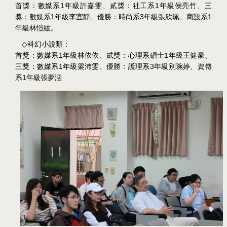
1
1
首獎：數媒系
年級許嘉雯、貳獎：社工系
年級侯亮竹、三
1
3
1
獎：數媒系
年級李宜靜、優勝：時尚系
年級張欣珮、商設系
年級林愷紘。
◇
科幻小說類：
1
1
首獎：數媒系
年級林依依、貳獎：心理系碩士
年級王健豪、
1
3
三獎：數媒系
年級梁沛雯、優勝：護理系
年級別琬婷、資傳
1
系
年級張夢涵