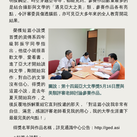
明接觸型、時空穿越型等等，都能見到。參賽作品數量最多的
是結合攝影與文學的「遇見亞大之美」類，參賽作品各有亮
點，令評審委員傷透腦筋，亦可見亞大多年來的全人教育開花
結果。
榮獲短篇小說獎
首獎的資傳系四年
級郭振宇同學指
出，他從小就很喜
歡文學、愛看書，
進了亞大才開始讀
純文學，剛開始寫
作，對自己的文筆
沒有信心。得獎的
5
16
圖說：第十四屆亞大文學獎
月
日歷與
這篇小說，是去年
美類評審老師討論參賽作品。
夏天開始寫作，之
後反覆地拆解重組它直到投遞的那天，「對這篇小說我非常有
自信、滿意，感謝評審老師看見我的用心，我的大學生涯畫下
最最完美的句點！」
http://ged.asi
得獎名單與作品名稱，詳見通識中心公告：