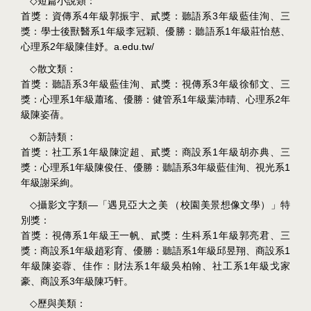
◇
短篇小說類：
4
3
首獎：資傳系
年級郭振宇、貳獎：聽語系
年級藍佳洵、三
1
1
獎：學士後獸醫系
年級李冠穎、優勝：聽語系
年級莊怡慈、
2
a.edu.tw/
心理系
年級陳佳妤。
◇
散文類：
3
3
首獎：聽語系
年級藍佳洵、貳獎：視傳系
年級徐郁文、三
1
1
2
獎：心理系
年級蕭瑤、優勝：健管系
年級葉沛晴、心理系
年
級陳姿蒨。
◇
新詩類：
1
1
首獎：社工系
年級陳淀超、貳獎：商設系
年級胡亦典、三
1
3
1
獎：心理系
年級陳俊任、優勝：聽語系
年級藍佳洵、視光系
年級謝采絢。
—
◇
攝影文字類
「遇見亞大之美
（校園美景想像文學）」特
別獎：
1
1
首獎：視傳系
年級王一帆、貳獎：生科系
年級郭亮君、三
1
1
1
獎：商設系
年級趙彩育、優勝：聽語系
年級邱昱翔、商設系
1
1
年級陳姿蓉、佳作：財法系
年級吳柏翰、社工系
年級戈家
3
豪、商設系
年級陳巧軒。
◇
歷與美類：