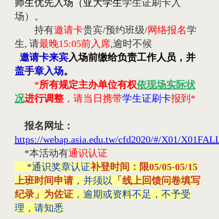
师生优先入场（亚大学生
学生证刷卡入
场）。
持有
邀请卡
贵宾/预约班级/
网络报名
学
生
,
请
最晚
15:05
前入席
,
逾时不候
 邀请卡来宾
入场前缴给负责工作人员，并
盖手章入场
。
*
所有规定主办单位有权
依现场实际状
况
进行调整
，请当日携带
学生证刷卡
报到
*
报名网址：
https://webap.asia.edu.tw/cfd2020/#/X01/X01FAL
*
本活动有
通识认证
*通识奖章认证
补登时间：限05/05-05/15
上班时间申请
，并须以
「线上回馈问卷填写
纪录」为佐证
，逾期或资料不足，不予受
理，请知悉