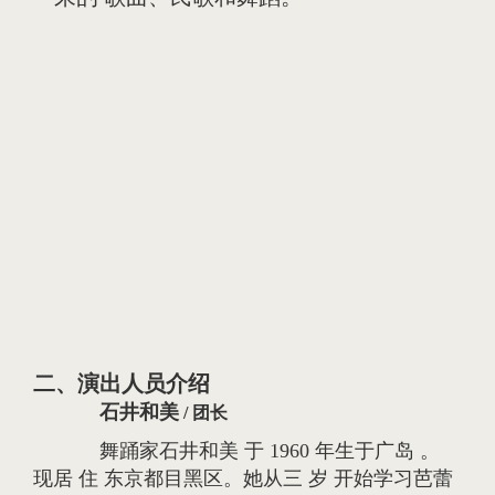
二、演出人员介绍
石井和美
/ 团长
舞踊家石井和美 于 1960 年生于广岛 。
现居 住 东京都目黑区。她从三 岁 开始学习芭蕾