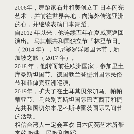
2006年，舞蹈家石井和美创立了 日本闪亮
艺术 ，并前往世界各地，向海外传递亚洲
的心，并继续表演日本舞蹈。
自2012 年以来，他连续五年在夏威夷巡回
演出。 马其顿共和国独立节「林登节日」
（ 2014 年），印尼婆罗浮屠国际节，新
加坡之旅（ 2017 年）。
2018 年，他转而前往欧洲国家，参加里土
库曼斯坦国节、德国勃兰登堡州国际民俗
节和菲律宾亚洲巡演。
2019年，扩大了在土耳其贝尔加马、帕帕
蒂亚节、乌兹别克斯坦国际巴克西节和捷
克共和国切尔本尼科斯特雷茨国际民间节
的活动。
相信台湾人一定会喜欢 日本闪亮艺术所帯
来的 歌曲、民歌和舞蹈。