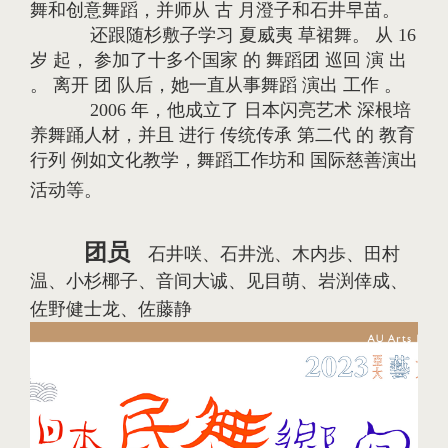
舞和创意舞蹈，并师从 古 月澄子和石井早苗。
还跟随杉敷子学习 夏威夷 草裙舞。 从 16
岁 起， 参加了十多个国家 的 舞蹈团 巡回 演 出
。 离开 团 队后，她一直从事舞蹈 演出 工作 。
2006 年，他成立了 日本闪亮艺术 深根培
养舞踊人材，并且 进行 传统传承 第二代 的 教育
行列 例如文化教学，舞蹈工作坊和 国际慈善演出
活动等。
团员
石井咲、石井洸、木内歩、田村
温、小杉椰子、音间大诚、见目萌、岩渕倖成、
佐野健士龙、佐藤静