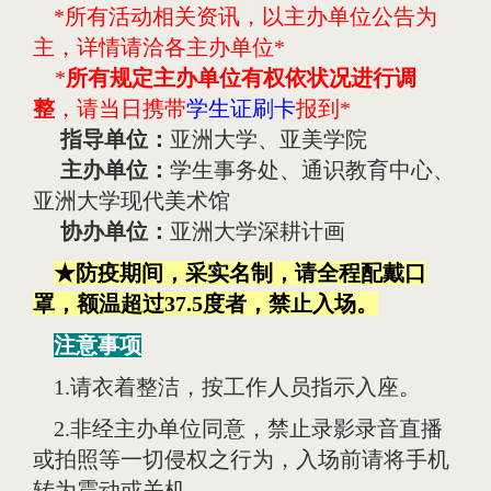
*
所有活动相关资讯，以主办单位公告为
主，详情请洽各主办单位
*
*
所有规定主办单位有权依状况进行调
整
，请当日携带
学生证刷卡
报到
*
指导单位：
亚洲大学、亚美学院
主办单位：
学生事务处、通识教育中心、
亚洲大学现代美术馆
协办单位：
亚洲大学深耕计画
★防疫期间，采实名制，请全程配戴口
罩，额温超过37.5度者，禁止入场。
注意事项
1.请衣着整洁，按工作人员指示入座。
2.非经主办单位同意，禁止录影录音直播
或拍照等一切侵权之行为，入场前请将手机
转为震动或关机。