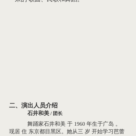
二、演出人员介绍
石井和美
/ 团长
舞踊家石井和美 于 1960 年生于广岛 。
现居 住 东京都目黑区。她从三 岁 开始学习芭蕾