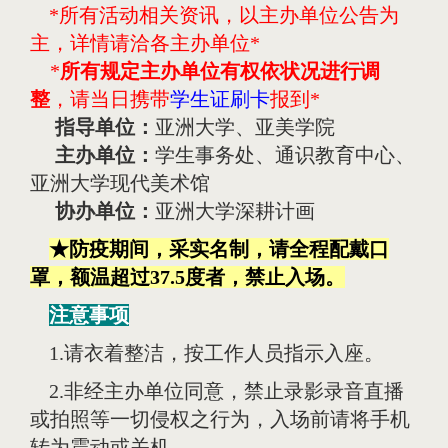
*
所有活动相关资讯，以主办单位公告为
主，详情请洽各主办单位
*
*
所有规定主办单位有权依状况进行调
整
，请当日携带
学生证刷卡
报到
*
指导单位：
亚洲大学、亚美学院
主办单位：
学生事务处、通识教育中心、
亚洲大学现代美术馆
协办单位：
亚洲大学深耕计画
★防疫期间，采实名制，请全程配戴口
罩，额温超过37.5度者，禁止入场。
注意事项
1.请衣着整洁，按工作人员指示入座。
2.非经主办单位同意，禁止录影录音直播
或拍照等一切侵权之行为，入场前请将手机
转为震动或关机。