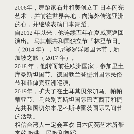
2006年，舞蹈家石井和美创立了 日本闪亮
艺术 ，并前往世界各地，向海外传递亚洲
的心，并继续表演日本舞蹈。
自2012 年以来，他连续五年在夏威夷巡回
演出。 马其顿共和国独立节「林登节日」
（ 2014 年），印尼婆罗浮屠国际节，新
加坡之旅（ 2017 年）。
2018 年，他转而前往欧洲国家，参加里土
库曼斯坦国节、德国勃兰登堡州国际民俗
节和菲律宾亚洲巡演。
2019年，扩大了在土耳其贝尔加马、帕帕
蒂亚节、乌兹别克斯坦国际巴克西节和捷
克共和国切尔本尼科斯特雷茨国际民间节
的活动。
相信台湾人一定会喜欢 日本闪亮艺术所帯
来的 歌曲、民歌和舞蹈。