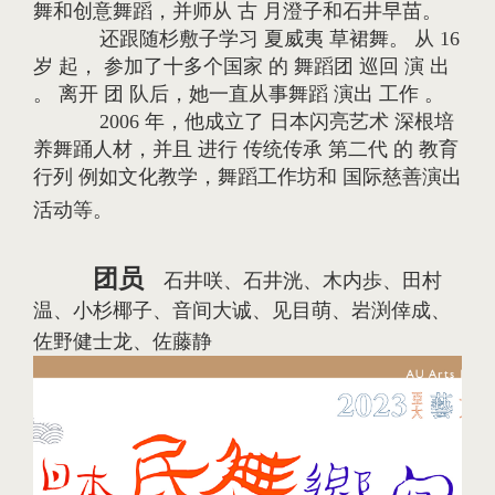
舞和创意舞蹈，并师从 古 月澄子和石井早苗。
还跟随杉敷子学习 夏威夷 草裙舞。 从 16
岁 起， 参加了十多个国家 的 舞蹈团 巡回 演 出
。 离开 团 队后，她一直从事舞蹈 演出 工作 。
2006 年，他成立了 日本闪亮艺术 深根培
养舞踊人材，并且 进行 传统传承 第二代 的 教育
行列 例如文化教学，舞蹈工作坊和 国际慈善演出
活动等。
团员
石井咲、石井洸、木内歩、田村
温、小杉椰子、音间大诚、见目萌、岩渕倖成、
佐野健士龙、佐藤静