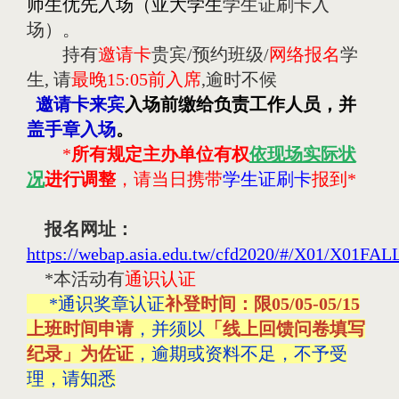
师生优先入场（亚大学生
学生证刷卡入
场）。
持有
邀请卡
贵宾/预约班级/
网络报名
学
生
,
请
最晚
15:05
前入席
,
逾时不候
 邀请卡来宾
入场前缴给负责工作人员，并
盖手章入场
。
*
所有规定主办单位有权
依现场实际状
况
进行调整
，请当日携带
学生证刷卡
报到
*
报名网址：
https://webap.asia.edu.tw/cfd2020/#/X01/X01FAL
*
本活动有
通识认证
*通识奖章认证
补登时间：限05/05-05/15
上班时间申请
，并须以
「线上回馈问卷填写
纪录」为佐证
，逾期或资料不足，不予受
理，请知悉