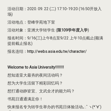
活动日期：2020. 09. 22 (二) 17:10-19:20 (16:50开放入
场)
活动地点：登峰学苑地下室
活动对象：亚洲大学转学生 (
限109学年度入学
)
报名时间：9/16(三)上午8点至9/22 上午10点截止(额满
提前截止报名)
报名连结：
http://webs.asia.edu.tw/character/
Welcome to Asia University!!!!!!!
想知道亚大最夯的夜间活动吗？
想为大学生活留下精彩回忆吗？
想打通动静皆宜、文武全才的能力吗？
书苑日通通满足你！
快来报名专为转学生举办的书苑日体验活动｡:.ﾟヽ(*´∀`)