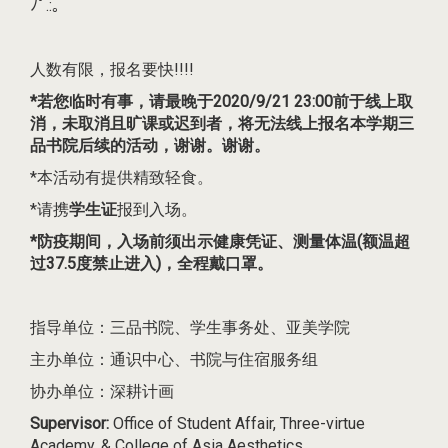
ﾉﾟ.:｡
人数有限，报名要快!!!!
*若您临时有事，请最晚于2020/9/21 23:00前于线上取
消，
未取消且旷课或迟到者，将无法线上报名本学期三
品书院后续的活动，谢谢。
谢谢。
*本活动有提供精致轻食。
*请携
学生证
报到入场。
*防疫期间，入场前须出示健康凭证、测量体温(额温超
过37.5度禁止进入)，全程戴口罩。
指导单位：三品书院、学生事务处、亚美学院
主办单位：通识中心、书院与住宿服务组
协办单位：深耕计画
Supervisor:
Office of Student Affair, Three-virtue
Academy, & College of Asia Aesthetics