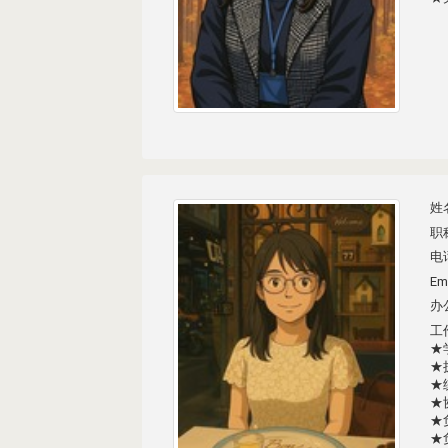
姓
职
电话
Ema
办公
工
★
★
★
★
★
★