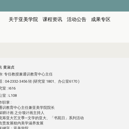
:::
关于亚美学院
课程资讯
活动公告
成果专区
名
黄淑贞
称:
专任教授兼通识教育中心主任
 :
04-2332-3456 转 (研究室 1801、办公室6170 )
室 :
I616
室 :
L108
作职掌 :
通识教育中心主任兼亚美学院院长
深耕计画 之分项计画主持人
统筹亚大艺文季—文学的亚大、「书苑日」系列活动
负责发展校内美学涵养发展
关键字：亚美学院