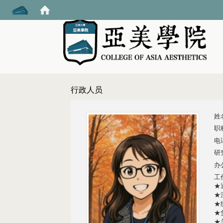
:::
行政人员
姓
职
电话
研究
办公
工
★
★
★
★
★