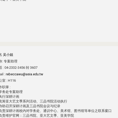
名
吴小姐
称:
专案助理
 :
04-2332-3456 转 3607
il :
rebeccawu@asia.edu.tw
室 :
H116
作职掌 :
学务处专案助理
执行深耕计画
统筹亚大艺文季系列活动、三品书院活动执行
协助召开深耕计画及三品书院会议与纪录
负责深耕计画校内对学务处、通识中心、美术馆、图书馆等单位之联系窗口
负责维护官网：三品书院、亚大艺文季、亚美学院