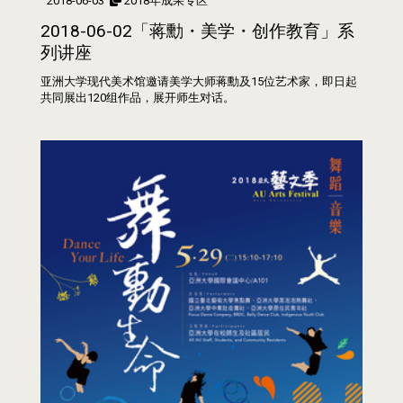
2018-06-03
2018年成果专区
2018-06-02「蒋勳・美学・创作教育」系
列讲座
亚洲大学现代美术馆邀请美学大师蒋勳及15位艺术家，即日起
共同展出120组作品，展开师生对话。