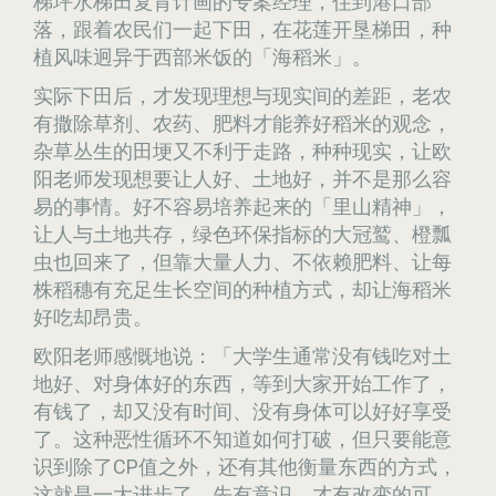
梯坪水梯田复育计画的专案经理，住到港口部
落，跟着农民们一起下田，在花莲开垦梯田，种
植风味迥异于西部米饭的「海稻米」。
实际下田后，才发现理想与现实间的差距，老农
有撒除草剂、农药、肥料才能养好稻米的观念，
杂草丛生的田埂又不利于走路，种种现实，让欧
阳老师发现想要让人好、土地好，并不是那么容
易的事情。好不容易培养起来的「里山精神」，
让人与土地共存，绿色环保指标的大冠鹫、橙瓢
虫也回来了，但靠大量人力、不依赖肥料、让每
株稻穗有充足生长空间的种植方式，却让海稻米
好吃却昂贵。
欧阳老师感慨地说：「大学生通常没有钱吃对土
地好、对身体好的东西，等到大家开始工作了，
有钱了，却又没有时间、没有身体可以好好享受
了。这种恶性循环不知道如何打破，但只要能意
识到除了CP值之外，还有其他衡量东西的方式，
这就是一大进步了。先有意识，才有改变的可