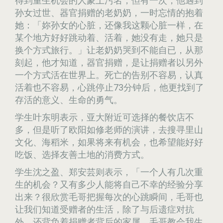
得到重生机会的人蒙上污名，但有一次，他遇到
孙女过世、器官捐赠的老奶奶，一时忘情的抱着
她：「妳孙女的心脏，还像我这颗心脏一样，在
某个地方好好跳动着、活着，她没有走，她只是
换个方式旅行。」让老奶奶哭到不能自已，从那
刻起，他才知道，器官捐赠，是让捐赠者以另外
一个方式活在世界上。死亡的告别不容易，认真
活着也不容易，心跳停止73分钟后，他更找到了
存活的意义、生命的勇气。
学生叶东明表示，亚大附近可选择的餐饮店不
多，但是听了欧阳如修老师的演讲，去搜寻里山
文化、海稻米，如果将来有机会，也希望能好好
吃饭、选择友善土地的消费方式。
学生沈之盈、郑安芸则表示，「一个人有几次重
生的机会？又有多少人能将自己不幸的经验分享
出来？很欣赏毛哥把握每次的心跳瞬间，毛哥也
让我们知道受赠者的生活，除了与后遗症对抗
外，还背负着捐赠者背后的家属，毛哥教会我生