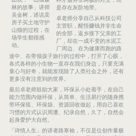
林的故事」讲师
是存在灰阶地带。
吴金树，述说卖
卓老师分享自己从科技公司
房子买土地守护
主管职，醒悟赚钱并非生命
山猫的过程，在
的全部，返乡接下父亲的工
场学生都很感
厂，却在一成不变的水泥工
动。
厂周边、在为健康而跑的路
途中、在带领孩子旅行的过程中，打开了心眼，
各式各样的小生物一直存在我们身边，只要充满
童心与好奇，就能发现除了人类社会之外，还有
更多没有注意到的世界。
最后卓老师鼓励大家，环保从小处着手，在自己
能力范围内做环保，从简单、生活易行的随身携
带环保筷、环保袋、资源回收做起，用自己喜欢
习惯的方式认识周遭、纪录自然，久了，自然会
起身爱护大自然。
「诗情人生」的讲者路寒袖，不仅是位创作量极