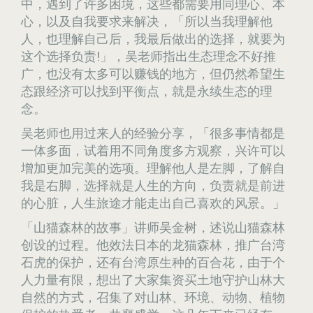
中，遇到了许多困境，这些都需要用同理心、本
心，以及自我要求来解决，「所以当我理解他
人，也理解自己后，我最后做出的选择，就要为
这个选择负责!」，吴老师指出生态理念不好推
广，也没有太多可以赚钱的地方，但仍然希望生
态跟经济可以找到平衡点，就是永续生态的理
念。
吴老师也用过来人的经验分享，「很多事情都是
一体多面，试着用不同角度多方观察，兴许可以
增加更加完美的选项。理解他人是左脚，了解自
我是右脚，选择就是人生的方向，负责就是前进
的心脏，人生旅途才能走出自己喜欢的风景。」
「山猫森林的故事」讲师吴金树，述说山猫森林
创设的过程。他效法日本的龙猫森林，推广台湾
石虎的保护，还有台湾原生种的百合花，由于个
人力量有限，想出了大家集资买土地守护山林大
自然的方式，召集了对山林、环境、动物、植物