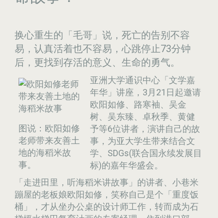
换心重生的「毛哥」说，死亡的告别不容
易，认真活着也不容易，心跳停止73分钟
后，更找到存活的意义、生命的勇气。
亚洲大学通识中心「文学嘉
年华」讲座，3月21日起邀请
欧阳如修、路寒袖、吴金
树、吴东臻、卓秋季、黄健
图说：欧阳如修
予等6位讲者，演讲自己的故
老师带来友善土
事，为亚大学生带来结合文
地的海稻米故
学、SDGs(联合国永续发展目
事。
标)的嘉年华盛会。
「走进田里，听海稻米讲故事」的讲者、小巷米
蹦屋的老板娘欧阳如修，笑称自己是个「重度饭
桶」，才从坐办公桌的设计师工作，转而成为石