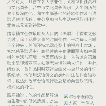
大的诗人，且曾在各大学兼任，又相继担任高雄
市文化局长、台中市文化局长等职，人生阅历与
资历极深的他，和学生畅谈他的诗歌创作及台语
歌词创作历程，并分享如何从生活中提取创作的
意象或元素到诗歌中。
路寒袖在创作最脍炙人口的《画眉》十首歌之歌
词时，除了花费大量的时间创作，平均每天只睡
三个钟头，其间还特地远赴梨山的福寿山农场，
实地感受歌词中打算描述的主角潘丽丽夫妇种果
树的生活与环境，也因而缔造出一首首以台语雅
歌来呈现潘丽丽夫妇婚恋生活的动人词作，并此
缔造以一首作品同时获得金曲奖与金鼎奖的作词
奖纪录。他使用汉语诗文的婉约手法创作台语歌
诗，也达到改革台语流行歌总是趋向音乐悲情、
模式化的习性。
路寒袖说，他的作品是淬鍊
自生活中的所见所感，是生