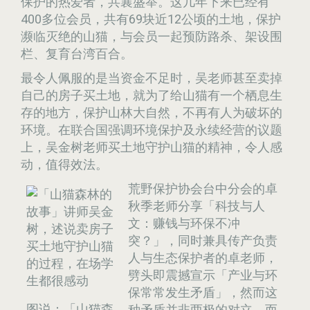
保护的热爱者，共襄盛举。这几年下来已经有
400多位会员，共有69块近12公顷的土地，保护
濒临灭绝的山猫，与会员一起预防路杀、架设围
栏、复育台湾百合。
最令人佩服的是当资金不足时，吴老师甚至卖掉
自己的房子买土地，就为了给山猫有一个栖息生
存的地方，保护山林大自然，不再有人为破坏的
环境。在联合国强调环境保护及永续经营的议题
上，吴金树老师买土地守护山猫的精神，令人感
动，值得效法。
荒野保护协会台中分会的卓
秋季老师分享「科技与人
文：赚钱与环保不冲
突？」，同时兼具传产负责
人与生态保护者的卓老师，
劈头即震撼宣示「产业与环
保常常发生矛盾」，然而这
图说：「山猫森
种矛盾并非两极的对立，而