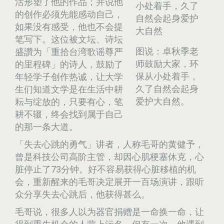
活形塑了他的作品；并说他
的创作必须先能感动自己，
如果没有感受，他也不会提
笔写下。这位被文坛、诗坛
图说：卓秋季老
盛讚为「重拾台湾歌谣尊严
师鼓励大家，环
的里程碑」的诗人，鼓励了
保从小处着手，
年轻学子创作热诚，让大学
久了自然会起身
生们知道文学是在生活中耕
爱护大自然。
耘与绽放的，只要有心，笔
耕不辍，终会找到属于自己
的那一条大道。
「失去心跳的勇气」讲者，人称毛哥的黄健予，
曾是科技公司高阶主管，却因心肌梗塞休克，心
脏停止了73分钟。好不容易获得心脏移植的机
会，重新醒来的毛哥决定展开一百场演讲，跟听
众分享失去心跳后，他获得甚么。
毛哥说，很多人以为器官捐赠是一命换一命，让