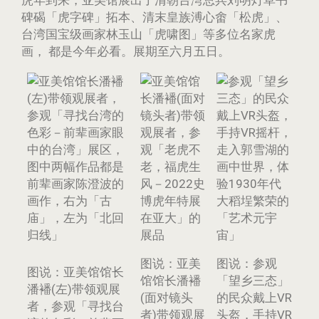
虎年到来，亚美馆展出了清朝台湾总兵刘明灯草书
碑碣「虎字碑」拓本、清末皇族溥心畬「松虎」、
台湾国宝级画家林玉山「虎啸图」等多位名家虎
画， 都是今年必看。展期至六月五日。
图说：亚美
图说：参观
图说：亚美馆馆长
馆馆长潘襎
「望乡三态」
潘襎(左)带领观展
(面对镜头
的民众戴上VR
者，参观「寻找台
者)带领观展
头盔，手持VR