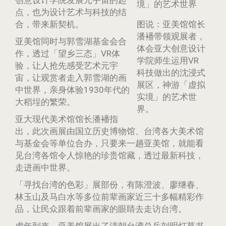
创意设计学院发展元宇宙的起
点，也为设计艺术与科技的结
合，带来新契机。
图说：亚美馆馆长
潘襎带领观展者，
亚美馆同时与郭雪湖基金会合
体会亚大创意设计
作，透过「望乡三态」VR体
学院师生运用VR
验，让人抢先感受艺术元宇
科技做出的沈浸式
宙，让观赏者走入郭雪湖的画
展区，神游「虚拟
中世界，亲身体验1930年代的
实境」的艺术世
大稻埕的繁荣。
界。
亚大现代美术馆馆长潘襎指
出，此次画展由国立历史博物馆、台湾各大美术馆
与基金会等单位合办，只要来一趟亚美馆，就能看
见台湾各馆令人惊艳的珍贵馆藏，透过最新科技，
走进画中世界。
「寻找台湾的色彩」展部份，有陈澄波、廖继春、
林玉山及马白水等多位前辈画家近三十多幅精彩作
品，让民众跟着前辈画家的眼睛去走访台湾。