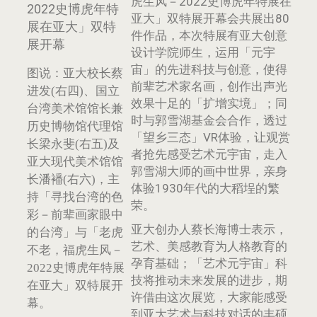
虎生风－2022史博虎年特展在
亚大」双特展开幕会共展出80
件作品，本次特展有亚大创意
设计学院师生，运用「元宇
宙」的先进科技与创意，使得
图说：亚大校长蔡
前辈艺术家名画，创作出声光
进发(右四)、国立
效果十足的「扩增实境」；同
台湾美术馆馆长兼
时与郭雪湖基金会合作，透过
历史博物馆代理馆
「望乡三态」VR体验，让观赏
长梁永斐(右五)及
者抢先感受艺术元宇宙，走入
亚大现代美术馆馆
郭雪湖大师的画中世界，亲身
长潘襎(右六)，主
体验1930年代的大稻埕的繁
持「寻找台湾的色
荣。
彩－前辈画家眼中
亚大创办人蔡长海博士表示，
的台湾」与「老虎
艺术、美感教育为人格教育的
不老，福虎生风－
孕育基础；「艺术元宇宙」科
2022史博虎年特展
技将推动未来发展的进步，期
在亚大」双特展开
许借由这次展览，大家能感受
幕。
到亚大艺术与科技对话的丰硕