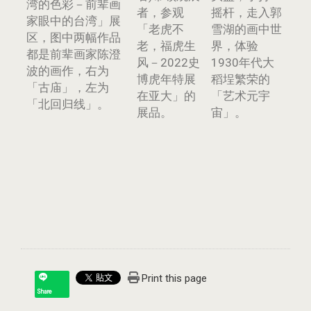
湾的色彩－前辈画
者，参观
摇杆，走入郭
家眼中的台湾」展
「老虎不
雪湖的画中世
区，图中两幅作品
老，福虎生
界，体验
都是前辈画家陈澄
风－2022史
1930年代大
波的画作，右为
博虎年特展
稻埕繁荣的
「古庙」，左为
在亚大」的
「艺术元宇
「北回归线」。
展品。
宙」。
Print this page
Share