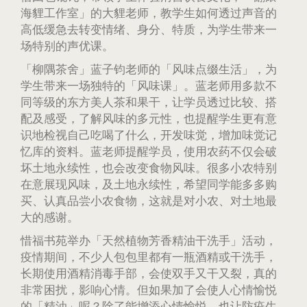
海貍工作室」的大貍老师，教学生如何透过声音的
高低缓急去转变情绪、身分、特质，为学生带来一
场特别的声优课。
「柳隅茶舍」蓝子钧老师的「风味点缀生活」，为
学生带来一场独特的「风味课」。蓝老师用多款不
同等级的东方美人茶和果干，让学员透过比较、搭
配及感受，了解风味的多元性，也提醒学生更有意
识地检视自己吃喝了什么，开发味觉，增加味觉记
忆库的资料。蓝老师提醒学员，使用农药不仅会破
坏土地永续性，也会改变食物风味。很多小农特别
在意展现风味，及土地永续性，希望同学能多多购
买、认真品尝小农食物，这就是对小农、对土地最
大的感谢。
惜福书苑举办「天然植物芳香精油干洗手」活动，
疫情期间，不少人包包里都有一瓶酒精或干洗手，
长期使用酒精消毒手部，会使双手又干又裂，真的
非常困扰，影响心情。但如果加了会使人心情愉悦
的「精油」呢？除了能增添心情愉悦，也让防疫生