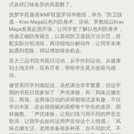
式各样口味各异的凤梨酥了。
筑梦学苑邀请IKMF联盟罗得华教练，举办「防卫脱
逃－Krav Maga以色列防身术」活动。罗教练以Krav
Maga发展起源开场，让同学更了解以色列防身术，
传递正确防身观念，以基础防卫逃脱方法示范，搭
配实际分组演练，再详细地分解动作，让同学未来
如遇到危险，得以增加保命机会。
亚大三品书院书苑日活动，从手作到运动、从健康
到土地关怀，应有尽有，带给学生莫大收获与感
动。
健管系同学刘珈彣说，虽然课业非常繁重，但这学
期的书苑日我参加了「声优体验」和「风味点缀生
活」两场。这两场活动的讲师都很活泼有趣，不仅
学识丰富，还会很细腻的观察每个学生的差异、因
材施教。「声优体验」让我们练习用不同的声音念
歌词，让我学会如何运用声音传达个人情感；「风
味点缀生活」老师准备很多种茶，在不同款式、不