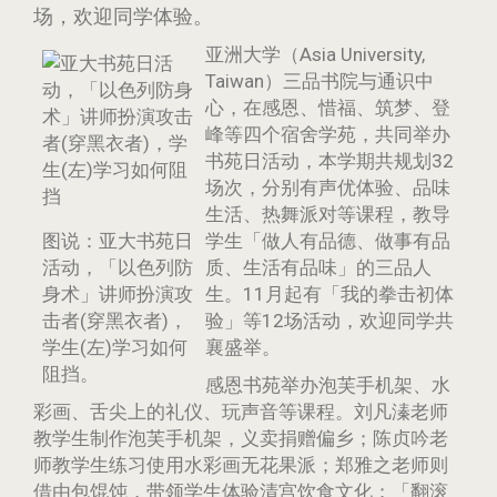
场，欢迎同学体验。
亚洲大学（Asia University,
Taiwan）三品书院与通识中
心，在感恩、惜福、筑梦、登
峰等四个宿舍学苑，共同举办
书苑日活动，本学期共规划32
场次，分别有声优体验、品味
生活、热舞派对等课程，教导
图说：亚大书苑日
学生「做人有品德、做事有品
活动，「以色列防
质、生活有品味」的三品人
身术」讲师扮演攻
生。11月起有「我的拳击初体
击者(穿黑衣者)，
验」等12场活动，欢迎同学共
学生(左)学习如何
襄盛举。
阻挡。
感恩书苑举办泡芙手机架、水
彩画、舌尖上的礼仪、玩声音等课程。刘凡溱老师
教学生制作泡芙手机架，义卖捐赠偏乡；陈贞吟老
师教学生练习使用水彩画无花果派；郑雅之老师则
借由包馄饨，带领学生体验清宫饮食文化；「翻滚