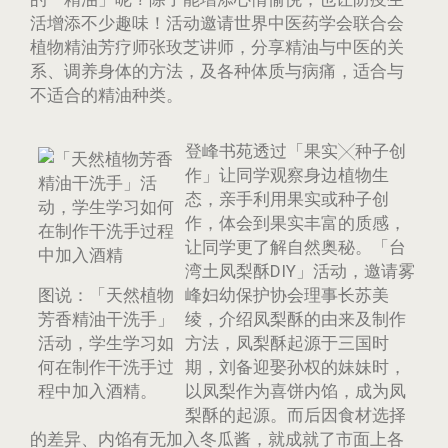
活增添不少趣味！活动邀请世界中医药学会联合会
植物精油芳疗师张玫芝讲师，分享精油与中医的关
系、调养身体的方法，及各种体质与病痛，适合与
不适合的精油种类。
登峰书苑透过「果实╳种子创
作」让同学观察身边植物生
态，亲手利用果实或种子创
作，体会到果实丰富的质感，
让同学更了解自然奥秘。「台
湾土凤梨酥DIY」活动，邀请雾
图说：「天然植物
峰妇幼保护协会理事长苏美
芳香精油干洗手」
绫，介绍凤梨酥的由来及制作
活动，学生学习如
方法，凤梨酥起源于三国时
何在制作干洗手过
期，刘备迎娶孙权的妹妹时，
程中加入酒精。
以凤梨作为喜饼内馅，成为凤
梨酥的起源。而后因食材选择
的差异、内馅有无加入冬瓜酱，就成就了市面上各