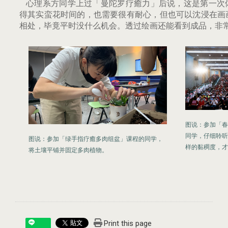
心理系方同学上过「曼陀罗疗癒力」后说，这是第一次
得其实蛮花时间的，也需要很有耐心，但也可以沈浸在画
相处，毕竟平时没什么机会。透过绘画还能看到成品，非
图说
：
参加「春
同学，仔细聆听
图说
：
参加「绿手指疗癒多肉组盆」课程的同学，
样的黏稠度，才
将土壤平铺并固定多肉植物。
Print this page