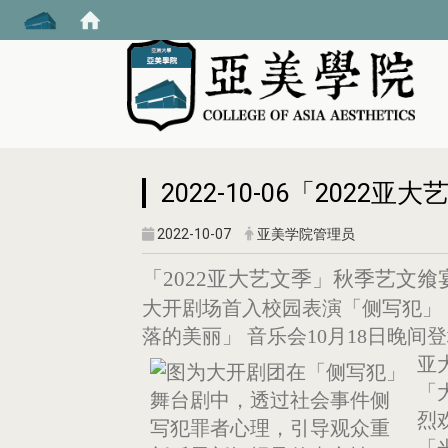
:::
2022-10-06「202
2022-10-07
亚美学院管理员
「2022亚大艺文季」秋季艺文飨
大开剧场首入校园表演「侧写犯」
落的美丽」 音乐会10月18日晚间
亚
「
烈
「