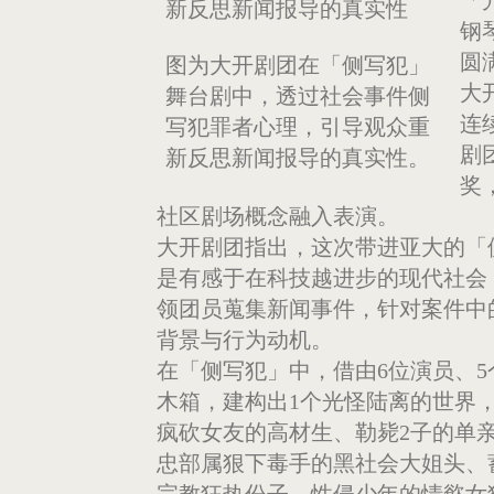
钢
圆
图为大开剧团在「侧写犯」
大
舞台剧中，透过社会事件侧
连
写犯罪者心理，引导观众重
剧
新反思新闻报导的真实性。
奖
社区剧场概念融入表演。
大开剧团指出，这次带进亚大的「
是有感于在科技越进步的现代社会
领团员蒐集新闻事件，针对案件中
背景与行为动机。
在「侧写犯」中，借由6位演员、5
木箱，建构出1个光怪陆离的世界
疯砍女友的高材生、勒毙2子的单
忠部属狠下毒手的黑社会大姐头、
宗教狂热份子、性侵少年的情慾女