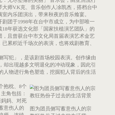
琴大师V.K克、音乐创作人凃凯杰，搭档台中
满室内乐团演出，带来秋夜的音乐飨宴。
开剧团于1998年在台中市成立，为中部唯一
续18年获选文化部「国家扶植演艺团队」的
团，且曾获台中市文化局首届表演艺术金艺
，已累积近千场次的表演，也将戏剧教育、
侧写犯」，是该剧首场校园表演。创作缘由
，却出现越多文明退化的冲动现象，因此引
的人物进行角色塑造，挖掘犯人背后的生活
个抱枕、8个
，主角包括：
亲妈妈、对死
蓄意伤人的
图为团员侧写蓄意伤人的宗
狼师、连续