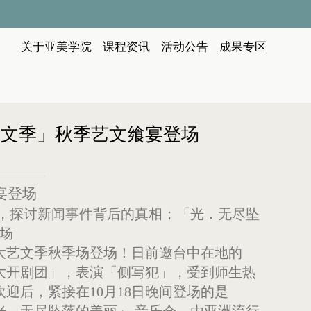
:::
关于亚美学院
课程资讯
活动公告
成果专区
2亚大艺文季」秋季艺文飨宴登场
宴登场
，探讨新闻事件背后的真相；「光．无尽坠
登场
大艺文季秋季场登场！日前邀台中在地的
大开剧团」，表演「侧写犯」，受到师生热
欢迎后，紧接在10月18日晚间登场的是
光．无尽坠落的美丽」 音乐会，由亚洲流行