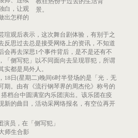
教狂热份子过去的生活背
独白，让观
景。
做出怎样的
芸瑄观后表示，这次舞台剧体验，有别于之
去反思过去总是接受网络上的资讯，不知道
后会再去深思1个事件背后，是不是还有不
，「侧写犯」以不同面向去呈现罪犯，所谓
其实都是局外人。
18日(星期二)晚间6时半登场的是「光．无
可期。由有《流行钢琴界的周杰伦》称号的
杰，搭档台中圆满室内乐团演出。该乐团在疫
现新的曲目，活动采网络报
名，有空位再开