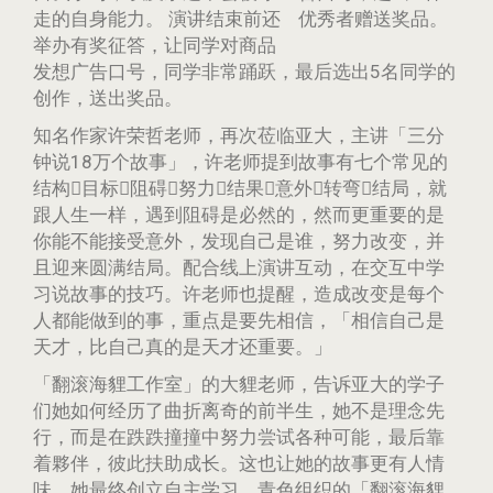
走的自身能力。 演讲结束前还
优秀者赠送奖品。
举办有奖征答，让同学对商品
发想广告口号，同学非常踊跃，最后选出5名同学的
创作，送出奖品。
知名作家许荣哲老师，再次莅临亚大，主讲「三分
钟说18万个故事」，许老师提到故事有七个常见的
结构目标阻碍努力结果意外转弯结局，就
跟人生一样，遇到阻碍是必然的，然而更重要的是
你能不能接受意外，发现自己是谁，努力改变，并
且迎来圆满结局。配合线上演讲互动，在交互中学
习说故事的技巧。许老师也提醒，造成改变是每个
人都能做到的事，重点是要先相信，「相信自己是
天才，比自己真的是天才还重要。」
「翻滚海貍工作室」的大貍老师，告诉亚大的学子
们她如何经历了曲折离奇的前半生，她不是理念先
行，而是在跌跌撞撞中努力尝试各种可能，最后靠
着夥伴，彼此扶助成长。这也让她的故事更有人情
味。她最终创立自主学习、青色组织的「翻滚海貍