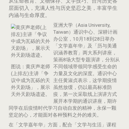
从生命教育、文物保存、文学技巧、台湾历史各
层面切入，充满人性与历史坚忍之美，丰富学生
内涵与生命厚度。
亚洲大学（Asia University,
Taiwan）通识中心、深耕计画
办公室，10月18到28日举办
「文学嘉年华」及「历与美通
识涵养教育」两大系列讲座，
策画8场大型专题演讲，分别从
图说：黄庆声老师
不同领域带领同学感受生命的
(上排左)主讲「争
力量及文化的深度。通识中心
议中成为瓦砾的天
主任黄淑贞表示，这学期疫情
外天剧场」，展示
虽然放缓，仍以最高标准防
天外天剧场遗迹。
疫，第一次采取线上演讲方式
展开本学期的通识讲座，期许
同学在后疫情时代学习自动自发的精神，永保一颗
坚定的心，才能面对各种预料之外的难关。
在「文学嘉年华」方面，配合「文学与生活」课程