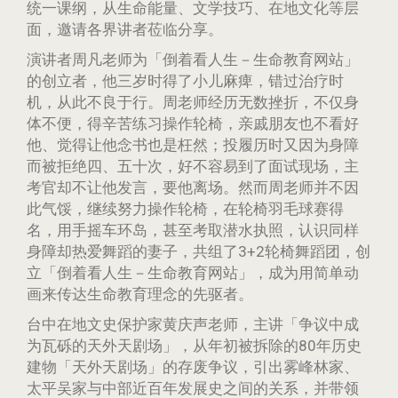
统一课纲，从生命能量、文学技巧、在地文化等层
面，邀请各界讲者莅临分享。
演讲者周凡老师为「倒着看人生－生命教育网站」
的创立者，他三岁时得了小儿麻痺，错过治疗时
机，从此不良于行。周老师经历无数挫折，不仅身
体不便，得辛苦练习操作轮椅，亲戚朋友也不看好
他、觉得让他念书也是枉然；投履历时又因为身障
而被拒绝四、五十次，好不容易到了面试现场，主
考官却不让他发言，要他离场。然而周老师并不因
此气馁，继续努力操作轮椅，在轮椅羽毛球赛得
名，用手摇车环岛，甚至考取潜水执照，认识同样
身障却热爱舞蹈的妻子，共组了3+2轮椅舞蹈团，创
立「倒着看人生－生命教育网站」，成为用简单动
画来传达生命教育理念的先驱者。
台中在地文史保护家黄庆声老师，主讲「争议中成
为瓦砾的天外天剧场」，从年初被拆除的80年历史
建物「天外天剧场」的存废争议，引出雾峰林家、
太平吴家与中部近百年发展史之间的关系，并带领