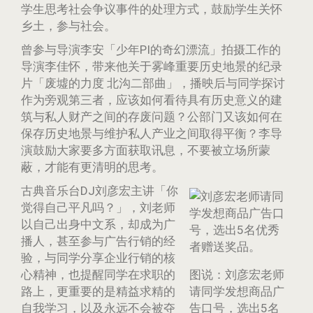
学生思考社会争议事件的处理方式，鼓励学生关怀
乡土，参与社会。
曾参与导演李安「少年PI的奇幻漂流」拍摄工作的
导演李佳怀，带来他关于雾峰重要历史地景的纪录
片「废墟的力度 北沟二部曲」，播映后与同学探讨
作为旁观第三者，应该如何看待具有历史意义的建
筑与私人财产之间的存废问题？公部门又该如何在
保存历史地景与维护私人产业之间取得平衡？李导
演鼓励大家要多方面获取讯息，不要被立场所蒙
蔽，才能有更清明的思考。
古典音乐台DJ刘彦宏主讲「你
觉得自己平凡吗？」，刘老师
以自己出身中文系，却成为广
播人，甚至参与广告行销的经
验，与同学分享企业行销的核
心精神，也提醒同学在求职的
图说：刘彦宏老师
路上，更重要的是精益求精的
请同学发想商品广
自我学习，以及永远不会被夺
告口号，选出5名