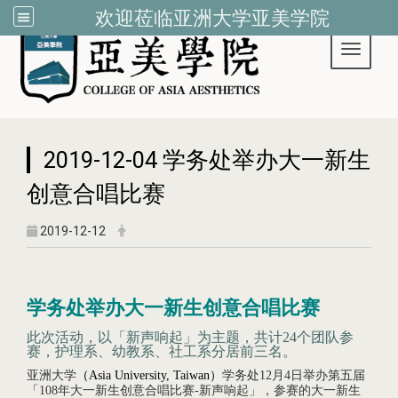
欢迎莅临亚洲大学亚美学院
Toggle 
:::
2019-12-04 学务处举办大一新生
创意合唱比赛
2019-12-12
学务处举办大一新生创意合唱比赛
此次活动，以「新声响起」为主题，共计
24
个团队参
赛，护理系、幼教系、社工系分居前三名。
亚洲大学
（Asia University, Taiwan
）
学务处
12
月
4
日举办第五届
「
108
年大一新生创意合唱比赛
-
新声响起」，参赛的大一新生