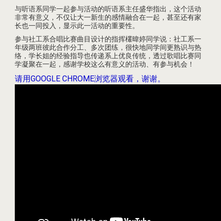
与听语系同学一起参与活动的听语系主任盛华指出，这个活动
非常有意义，不仅让大一新生的感情融合在一起，甚至还有家
长也一同投入，显示此一活动的重要性。
参与社工系合唱比赛曲目设计的指挥欉暐婷同学说：社工系一
年级两班彼此合作分工、多次团练，很快地同学间更熟识与热
络，学长姐的经验指导也传递系上优良传统，透过歌唱比赛同
学凝聚在一起，感谢学校这么有意义的活动、有参与机会！
请用GOOGLE CHROME浏览器观看，谢谢。