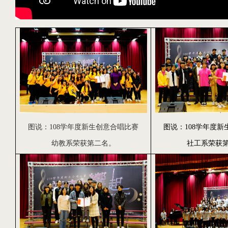
图说：
108
学年度新生创意合唱比赛
图说：108学年度
幼教系
荣获第二名。
社工系
荣获