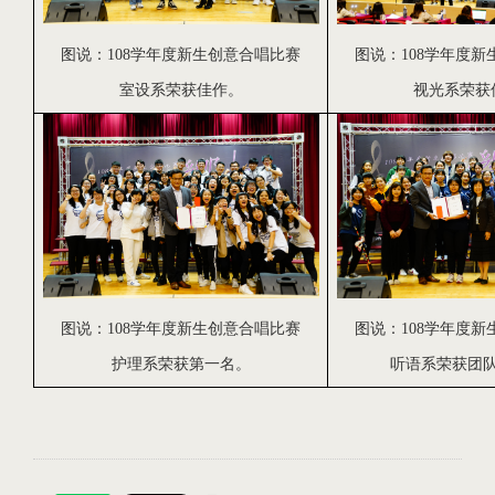
图说：
108
学年度新生创意合唱比赛
图说：
108
学年度新
室设系
荣获佳作。
视光系
荣获
图说：
108
学年度新生创意合唱比赛
图说：
108
学年度新
护理系
荣获第一名。
听语系
荣获团