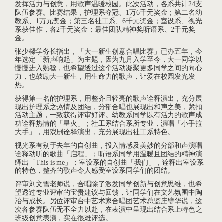
发挥活力与创意，用歌声温暖校园。此次活动，各系共计
24
支
队伍参赛。比赛结果，护理系夺冠、
1
万
6
千元奖金；第二名幼
教系、
1
万元奖金；第三名社工系、
6
千元奖金；室设系、视光
系获佳作，各
2
千元奖金；最佳团队精神奖听语系、
2
千元奖
金。
张少樑学务长指出，「大一新生创意合唱比赛」已办五年，今
年选定「新声响起」为主题，因为九月入学至今，大一同学以
慢慢进入熟稔，也希望透过这个活动凝聚更多同学之间的向心
力，也鼓励大一新生，用生命力的歌声，让爱在校园发光发
热。
获得第一名的护理系，用整齐且轻亮的歌声诠释演出，充分展
现出护理系之热情及团结，分部合唱也展现出和声之美，紧扣
活动主题，一致获得评审好评。幼教系同学以有活力的歌声成
功诠释热情的「星火」；社工系结合系所专业，演唱「小手拉
大手」，用戏剧诠释演出，充分展现出社工系特色。
视光系有别于去年的自创曲，投入情感及美妙的分部和声演唱
诠释动听的歌曲「启程」；听语系同学用温暖且团结的精神演
绎出「
This is me
」；室设系的自创曲「我们」，诠释出室设系
的特色，整齐的歌声令人感受室设系同学们的团结。
评审刘文雪老师说，合唱除了激发同学创新与创意思维，也希
望透过专业评审的宝贵建议与回馈，让同学们在文艺氛围中陶
冶与成长。另位评审台中艺术家合唱团艺术总监庄璧华说，这
次各参赛队伍无不全力以赴，在表演中呈现出结合系上特色之
班级创意表演，实在很难评选。