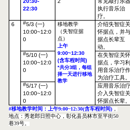
20:30-
2
常见敲打乐
22:30
执行音乐治
疗。
#
6
5/3 (
一)
移地教学
介绍失智症
（失智症据
10:00~12:0
怀据点，并
点）
0
据点长辈互
上午
动。
9:00~12:30
#
5/10 (
一)
在失智症关
(
含车程时间)
10:00~12:0
据点，学习
*共分3组，每组
0
用音乐治疗
择一天进行移地
为治疗工具
教学
#
5/17 (
一)
应用音乐治
10:00~12:0
介入失智症
0
怀据点长辈
#移地教学时间：上午9:00~12:30(含车程时间)
，
地点：秀老郎日照中心，彰化县员林市至平街50
巷39号。