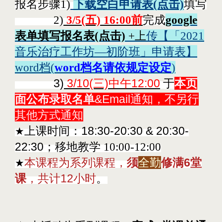
报名步骤1)
下载空白申请表
(点击)
填写
2)
3/5(五) 16:00前
完成
google
表单
填写报名表(点击)
+上
传【
「2021
音乐治疗工作坊—初阶班」申请表】
word档(
word档名请依规定设定
)
3)
3/10(三)中午12:00
于
本页
面公布录取名单
&Email通知，不另行
其他方式通知
上课时间：
18:30-20:30 & 20:30-
★
22:30
；移地教学 10:00-12:00
本课程为系列课程，
须
全勤
修满6堂
★
课
，共计12小时
。