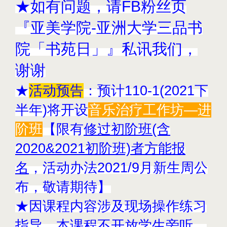
★如有问题，请FB粉丝页
『亚美学院-亚洲大学三品书
院「书苑日」』私讯我们，
谢谢
★
活动预告
：预计110-1(2021下
半年)将开设
音乐治疗工作坊—进
阶班
【
限有
修过初阶班(含
2020&2021初阶班)者方能报
名
，活动办法2021/9月新生周公
布，敬请期待】
★因课程内容涉及现场操作练习
指导，本课程不开放学生旁听，