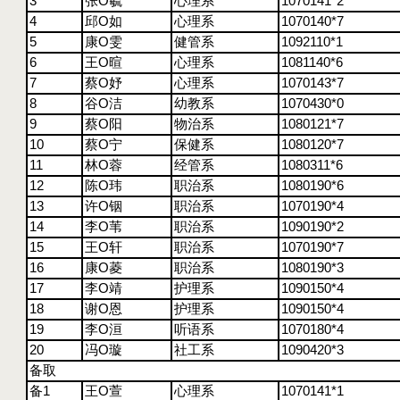
3
张O
毓
心理系
1070141
*
2
4
邱O
如
心理系
1070140
*
7
5
康O
雯
健管系
1092110
*
1
6
王O
暄
心理系
1081140
*
6
7
蔡O
妤
心理系
1070143
*
7
8
谷O
洁
幼教系
1070430
*
0
9
蔡O
阳
物治系
1080121
*
7
10
蔡O
宁
保健系
1080120
*
7
11
林O
蓉
经管系
1080311
*
6
12
陈O
玮
职治系
1080190
*
6
13
许O
铟
职治系
1070190
*
4
14
李O
苇
职治系
1090190
*
2
15
王O
轩
职治系
1070190
*
7
16
康O
菱
职治系
1080190
*
3
17
李O
靖
护理系
1090150
*
4
18
谢O
恩
护理系
1090150
*
4
19
李O
洹
听语系
1070180
*
4
20
冯O
璇
社工系
1090420
*
3
备取
备1
王O
萱
心理系
1070141
*
1