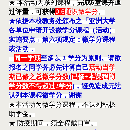
★ 本活动为系列课程，
完成6堂课并通
过评量，可获得
0.6
通识微学分
。
★依据本校教务处颁布之「亚洲大学
各单位申请开设微学分课程（活动）
实施要点」第六项规定：微学分课程
或活动，
同一学期
至多以 2 学分为原则。请欲
报名之同学务必先计算自己
活动当学
期已修之总微学分数
(
已修+本课程微
学分数不得超过2学分
)，避免造成无法
认列本课程微学分，谢谢
★本活动为微学分课程，不认列积极
助学金。
★ 防疫期间，须全程戴口罩。