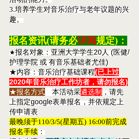
3.培养学生对音乐治疗与老年议题的兴
趣。
报名资讯(请务必
详阅
规定)：
报名对象：亚洲大学学生20
人 (医健/
★
护理学院 或 有音乐基础者尤佳)
★内容
：音乐治疗基础课程
(已上过
2020年音乐治疗工作坊者，请勿报名)
★报名方式
：
本活动采
遴选制
，请先
上指定google表单报名，并依规定上
传申请表
最晚须于110/3/5(星期五) 16:00前完成
报名手续
：