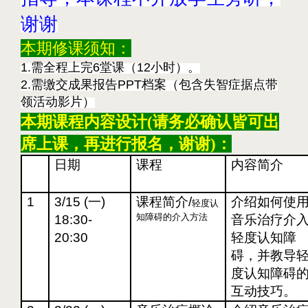
谢谢
本期修课须知：
1.
需全程上完
6
堂课（
12
小时）。
2.
需缴交成果报告
PPT
档案（包含失智症据点带
领活动影片）
本期
课程内容设计(请务必确认皆可出
席上课，再进行报名，谢谢)：
日期
课程
内容简介
1
3/15 (
一)
课程简介/
介绍如何使
轻度认
知障碍的介入方法
18:30-
音乐治疗介
20:30
轻度认知障
碍，并教导
度认知障碍
互动技巧。