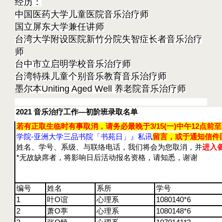
经历：
中国医药大学儿童医院音乐治疗师
国立屏东大学兼任讲师
台湾大学附设医院新竹分院失智症长者音乐治疗
师
台中市立启明学校音乐治疗师
台湾特殊儿童个别音乐教育音乐治疗师
墨尔本Uniting Aged Well 养老院音乐治疗师
2021
音乐治疗工作—初阶班录取名单
若有
正取生临时有事取消，请务必最晚于
3/15(
一
)
中午12点前
学院-亚洲大学三品书院「书苑日」』私讯
留言，或于通知信件
姓名、学号、系级、与联络电话，我们将会为您取消，并
进入
*
无故缺席者，将影响日后活动报名资格，请知悉，谢谢
编号
姓名
系所
学号
1
叶O
谊
心理系
1080140
*
6
2
萧O
葶
心理系
1080148
*
6