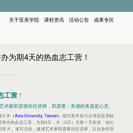
:::
关于亚美学院
课程资讯
活动公告
成果专区
术馆举办为期4天的热血志工营！
志工营
！
艺术家郭彦甫担任讲师，郭彦甫：美感的来源是心灵。
Asia University, Taiwan
洲大学
（
）
现代美术馆与台湾应应用材
4
5
司举办热血志工营，为期
天，今（
日）天第一天安排「他们
的亚大」速写活动，邀请艺术家郭彦甫担任讲师，以自身经历