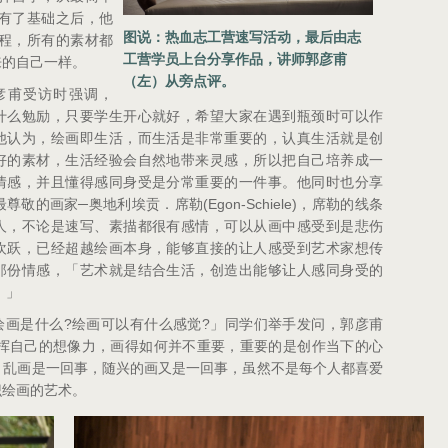
有了基础之后，他
图说：热血志工营速写活动，最后由志
程，所有的素材都
工营学员上台分享作品，讲师郭彦甫
来的自己一样。
（左）从旁点评。
彦甫受访时强调，
什么勉励，只要学生开心就好，希望大家在遇到瓶颈时可以作
他认为，绘画即生活，而生活是非常重要的，认真生活就是创
好的素材，生活经验会自然地带来灵感，所以把自己培养成一
情感，并且懂得感同身受是分常重要的一件事。他同时也分享
─
(Egon-Schiele)
最尊敬的画家
奥地利埃贡．席勒
，席勒的线条
人，不论是速写、素描都很有感情，可以从画中感受到是悲伤
欢跃，已经超越绘画本身，能够直接的让人感受到艺术家想传
那份情感，「艺术就是结合生活，创造出能够让人感同身受的
。」
?
?
绘画是什么
绘画可以有什么感觉
」同学们举手发问，郭彦甫
挥自己的想像力，画得如何并不重要，重要的是创作当下的心
，乱画是一回事，随兴的画又是一回事，虽然不是每个人都喜爱
识绘画的艺术。