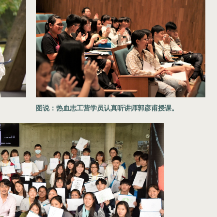
图说：热血志工营学员认真听讲师郭彦甫授课。