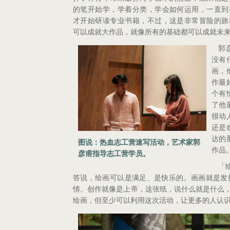
的笔开始学，学着分类，学会如何运用，一直到
才开始研读专业书籍，不过，这是非常冒险的旅
可以成就大作品，就像所有的基础都可以成就未
郭
没有
画，
作最
个有
了他
很动
还是
达的
图说：热血志工营速写活动，艺术家郭
作品
彦甫指导志工营学员。
「
答说，绘画可以是满足、是快乐的。画画就是发
情。创作就像是上帝，这张纸，说什么就是什么
绘画，但至少可以利用这次活动，让更多的人认