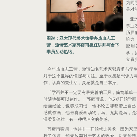
为同
是对
亚
事业
历届
图说：亚大现代美术馆举办热血志工
响力
营，邀请艺术家郭彦甫担任讲师与台下
应用
学员互动热络。
学，
立青
今年热血志工营，邀请知名艺术家郭彦甫与学
对于这个世界的憧憬与向往。至于灵感是想像力
作，认真的去生活，灵感就是自己本身。
「学画并不一定要有最完善的工具，简简单单
5
时随地都可以创作。」郭彦甫说，他
岁开始学画
绘画经验，也养成习惯，他不论去哪都带上自己
感就作画。他最喜爱画动物，马。尤其是马，是
温柔又健壮，有一种很冲突的美感。
郭彦甫强调，他并非一开始就走美术，因为家
择了体育，却未放弃对于艺术的热爱，后来他选