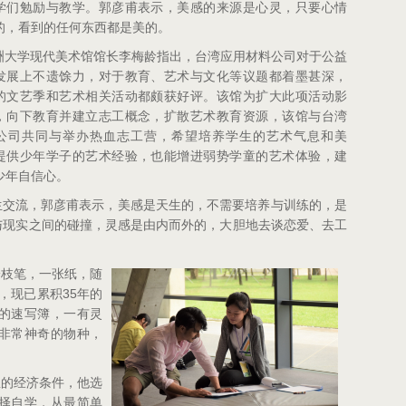
学们勉励与教学。郭彦甫表示，美感的来源是心灵，只要心情
的，看到的任何东西都是美的。
洲大学现代美术馆馆长李梅龄指出，台湾应用材料公司对于公益
发展上不遗馀力，对于教育、艺术与文化等议题都着墨甚深，
的文艺季和艺术相关活动都颇获好评。该馆为扩大此项活动影
，向下教育并建立志工概念，扩散艺术教育资源，该馆与台湾
公司共同与举办热血志工营，希望培养学生的艺术气息和美
提供少年学子的艺术经验，也能增进弱势学童的艺术体验，建
少年自信心。
生交流，郭彦甫表示，美感是天生的，不需要培养与训练的，是
与现实之间的碰撞，灵感是由内而外的，大胆地去谈恋爱、去工
一枝笔，一张纸，随
35
，现已累积
年的
的速写簿，一有灵
非常神奇的物种，
里的经济条件，他选
择自学，从最简单