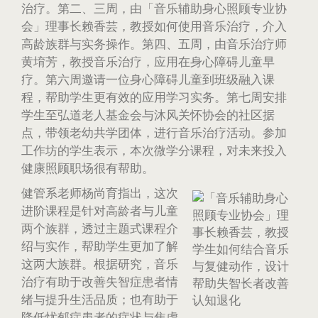
治疗。第二、三周，由「音乐辅助身心照顾专业协
会」理事长赖香芸，教授如何使用音乐治疗，介入
高龄族群与实务操作。第四、五周，由音乐治疗师
黄堉芳，教授音乐治疗，应用在身心障碍儿童早
疗。第六周邀请一位身心障碍儿童到班级融入课
程，帮助学生更有效的应用学习实务。第七周安排
学生至弘道老人基金会与沐风关怀协会的社区据
点，带领老幼共学团体，进行音乐治疗活动。参加
工作坊的学生表示，本次微学分课程，对未来投入
健康照顾职场很有帮助。
健管系老师杨尚育指出，这次
进阶课程是针对高龄者与儿童
两个族群，透过主题式课程介
绍与实作，帮助学生更加了解
这两大族群。根据研究，音乐
治疗有助于改善失智症患者情
绪与提升生活品质；也有助于
降低忧郁症患者的症状与焦虑