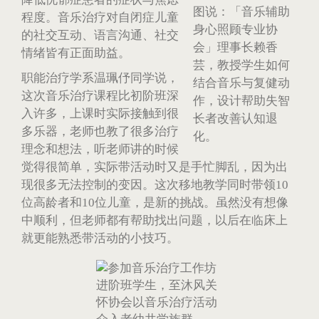
图说：「音乐辅助
程度。音乐治疗对自闭症儿童
身心照顾专业协
的社交互动、语言沟通、社交
会」理事长赖香
情绪皆有正面助益。
芸，教授学生如何
职能治疗学系温珮伃同学说，
结合音乐与复健动
这次音乐治疗课程比初阶班深
作，设计帮助失智
入许多，上课时实际接触到很
长者改善认知退
多乐器，老师也教了很多治疗
化。
理念和想法，听老师讲的时候
觉得很简单，实际带活动时又是手忙脚乱，因为出
现很多无法控制的变因。这次移地教学同时带领10
位高龄者和10位儿童，是新的挑战。虽然没有想像
中顺利，但老师都有帮助找出问题，以后在临床上
就更能熟悉带活动的小技巧。