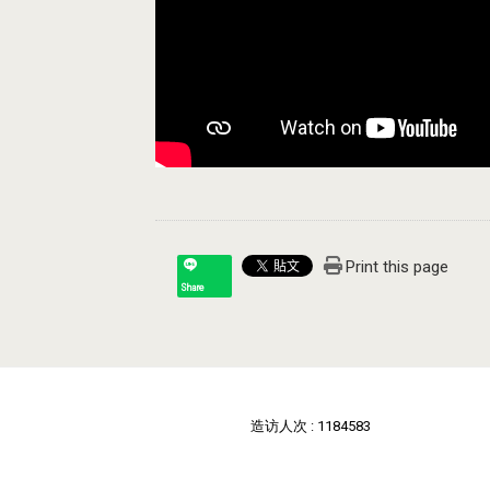
Print this page
Share
造访人次 : 1184583