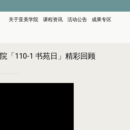
:::
关于亚美学院
课程资讯
活动公告
成果专区
「110-1 书苑日」精彩回顾