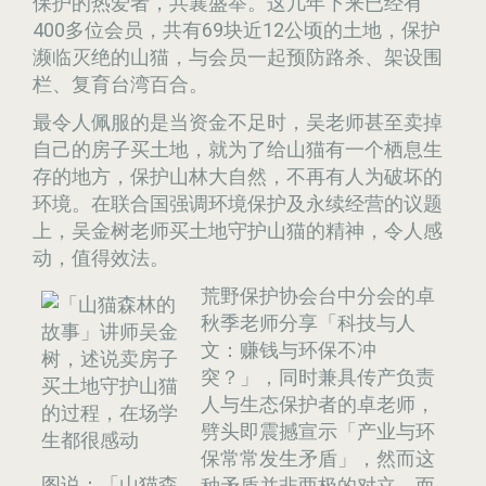
保护的热爱者，共襄盛举。这几年下来已经有
400多位会员，共有69块近12公顷的土地，保护
濒临灭绝的山猫，与会员一起预防路杀、架设围
栏、复育台湾百合。
最令人佩服的是当资金不足时，吴老师甚至卖掉
自己的房子买土地，就为了给山猫有一个栖息生
存的地方，保护山林大自然，不再有人为破坏的
环境。在联合国强调环境保护及永续经营的议题
上，吴金树老师买土地守护山猫的精神，令人感
动，值得效法。
荒野保护协会台中分会的卓
秋季老师分享「科技与人
文：赚钱与环保不冲
突？」，同时兼具传产负责
人与生态保护者的卓老师，
劈头即震撼宣示「产业与环
保常常发生矛盾」，然而这
图说：「山猫森
种矛盾并非两极的对立，而