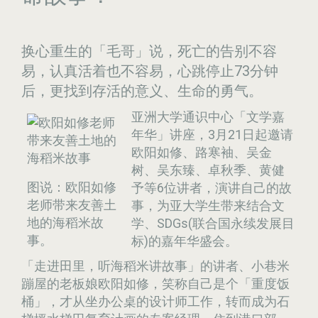
换心重生的「毛哥」说，死亡的告别不容
易，认真活着也不容易，心跳停止73分钟
后，更找到存活的意义、生命的勇气。
亚洲大学通识中心「文学嘉
年华」讲座，3月21日起邀请
欧阳如修、路寒袖、吴金
树、吴东臻、卓秋季、黄健
图说：欧阳如修
予等6位讲者，演讲自己的故
老师带来友善土
事，为亚大学生带来结合文
地的海稻米故
学、SDGs(联合国永续发展目
事。
标)的嘉年华盛会。
「走进田里，听海稻米讲故事」的讲者、小巷米
蹦屋的老板娘欧阳如修，笑称自己是个「重度饭
桶」，才从坐办公桌的设计师工作，转而成为石