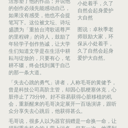
活形塑了他的作品；并说他
的创作必须先能感动自己，
如果没有感受，他也不会提
笔写下。这位被文坛、诗坛
图说：卓秋季老
盛讚为「重拾台湾歌谣尊严
师鼓励大家，环
的里程碑」的诗人，鼓励了
保从小处着手，
年轻学子创作热诚，让大学
久了自然会起身
生们知道文学是在生活中耕
爱护大自然。
耘与绽放的，只要有心，笔
耕不辍，终会找到属于自己
的那一条大道。
「失去心跳的勇气」讲者，人称毛哥的黄健予，
曾是科技公司高阶主管，却因心肌梗塞休克，心
脏停止了73分钟。好不容易获得心脏移植的机
会，重新醒来的毛哥决定展开一百场演讲，跟听
众分享失去心跳后，他获得甚么。
毛哥说，很多人以为器官捐赠是一命换一命，让