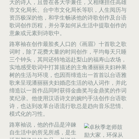
大的诗人，且曾在各大学兼任，又相继担任高雄
市文化局长、台中市文化局长等职，人生阅历与
资历极深的他，和学生畅谈他的诗歌创作及台语
歌词创作历程，并分享如何从生活中提取创作的
意象或元素到诗歌中。
路寒袖在创作最脍炙人口的《画眉》十首歌之歌
词时，除了花费大量的时间创作，平均每天只睡
三个钟头，其间还特地远赴梨山的福寿山农场，
实地感受歌词中打算描述的主角潘丽丽夫妇种果
树的生活与环境，也因而缔造出一首首以台语雅
歌来呈现潘丽丽夫妇婚恋生活的动人词作，并此
缔造以一首作品同时获得金曲奖与金鼎奖的作词
奖纪录。他使用汉语诗文的婉约手法创作台语歌
诗，也达到改革台语流行歌总是趋向音乐悲情、
模式化的习性。
路寒袖说，他的作品是淬鍊
自生活中的所见所感，是生