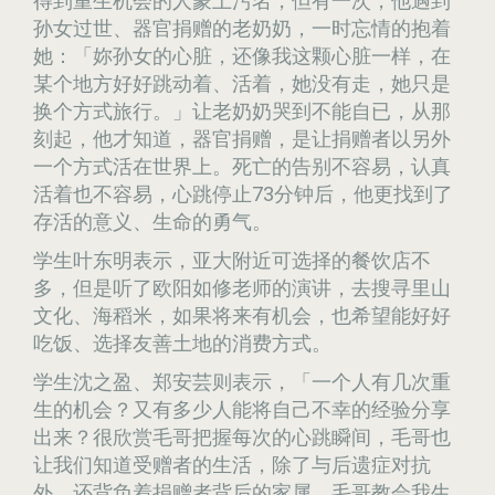
得到重生机会的人蒙上污名，但有一次，他遇到
孙女过世、器官捐赠的老奶奶，一时忘情的抱着
她：「妳孙女的心脏，还像我这颗心脏一样，在
某个地方好好跳动着、活着，她没有走，她只是
换个方式旅行。」让老奶奶哭到不能自已，从那
刻起，他才知道，器官捐赠，是让捐赠者以另外
一个方式活在世界上。死亡的告别不容易，认真
活着也不容易，心跳停止73分钟后，他更找到了
存活的意义、生命的勇气。
学生叶东明表示，亚大附近可选择的餐饮店不
多，但是听了欧阳如修老师的演讲，去搜寻里山
文化、海稻米，如果将来有机会，也希望能好好
吃饭、选择友善土地的消费方式。
学生沈之盈、郑安芸则表示，「一个人有几次重
生的机会？又有多少人能将自己不幸的经验分享
出来？很欣赏毛哥把握每次的心跳瞬间，毛哥也
让我们知道受赠者的生活，除了与后遗症对抗
外，还背负着捐赠者背后的家属，毛哥教会我生