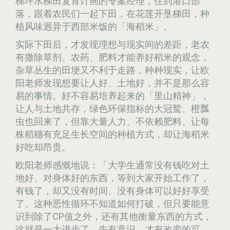
梯坪水梯田复育计画的专案经理，住到港口部
落，跟着农民们一起下田，在花莲开垦梯田，种
植风味迥异于西部米饭的「海稻米」。
实际下田后，才发现理想与现实间的差距，老农
有撒除草剂、农药、肥料才能养好稻米的观念，
杂草丛生的田埂又不利于走路，种种现实，让欧
阳老师发现想要让人好、土地好，并不是那么容
易的事情。好不容易培养起来的「里山精神」，
让人与土地共存，绿色环保指标的大冠鹫、橙瓢
虫也回来了，但靠大量人力、不依赖肥料、让每
株稻穗有充足生长空间的种植方式，却让海稻米
好吃却昂贵。
欧阳老师感慨地说：「大学生通常没有钱吃对土
地好、对身体好的东西，等到大家开始工作了，
有钱了，却又没有时间、没有身体可以好好享受
了。这种恶性循环不知道如何打破，但只要能意
识到除了CP值之外，还有其他衡量东西的方式，
这就是一大进步了。先有意识，才有改变的可