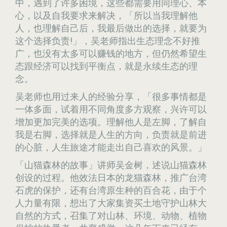
中，遇到了许多困境，这些都需要用同理心、本
心，以及自我要求来解决，「所以当我理解他
人，也理解自己后，我最后做出的选择，就要为
这个选择负责!」，吴老师指出生态理念不好推
广，也没有太多可以赚钱的地方，但仍然希望生
态跟经济可以找到平衡点，就是永续生态的理
念。
吴老师也用过来人的经验分享，「很多事情都是
一体多面，试着用不同角度多方观察，兴许可以
增加更加完美的选项。理解他人是左脚，了解自
我是右脚，选择就是人生的方向，负责就是前进
的心脏，人生旅途才能走出自己喜欢的风景。」
「山猫森林的故事」讲师吴金树，述说山猫森林
创设的过程。他效法日本的龙猫森林，推广台湾
石虎的保护，还有台湾原生种的百合花，由于个
人力量有限，想出了大家集资买土地守护山林大
自然的方式，召集了对山林、环境、动物、植物