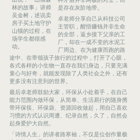
林的故事」讲师
是存在灰阶地带。
吴金树，述说卖
卓老师分享自己从科技公司
房子买土地守护
主管职，醒悟赚钱并非生命
山猫的过程，在
的全部，返乡接下父亲的工
场学生都很感
厂，却在一成不变的水泥工
动。
厂周边、在为健康而跑的路
途中、在带领孩子旅行的过程中，打开了心眼，
各式各样的小生物一直存在我们身边，只要充满
童心与好奇，就能发现除了人类社会之外，还有
更多没有注意到的世界。
最后卓老师鼓励大家，环保从小处着手，在自己
能力范围内做环保，从简单、生活易行的随身携
带环保筷、环保袋、资源回收做起，用自己喜欢
习惯的方式认识周遭、纪录自然，久了，自然会
起身爱护大自然。
「诗情人生」的讲者路寒袖，不仅是位创作量极